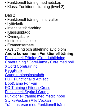
• Funktionell träning med redskap
• Klass: Funktionell träning (level 2)
Dag 2
• Funktionell träning i intervaller
• Lyftteknik
• Intensitetsförändring
• Klassupplägg
• Övningsbank
• Instruktionsteknik
• Examensarbete
• Avslutning och utdelning av diplom
Andra kurser inom Funktionell träning:
Funktionell Träning Grundutbildning
Coretraining
/
CoreMama
/
Core med boll
XCord Coretraining
RyggFrisk
Gruppträningsinstruktör
H.I.T Functional & Athletic
BootCamp For Fun
FC-Training / FitnessCross
Funktionell Styrka i Grupp
Funktionell träning med medicinboll
StyrkeVeckan
/
AtletVeckan
Träningsresor med Funktionell träning