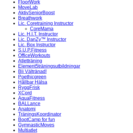
FloorWork
MoveLab
AktivSeniorBoost
Breathwork
Lic. Coretraining Instructor
CoreMama
Lic. H.I.T. Instructor
Lic. DanZy™ Instructor
Lic. Box Instructor
S.U.P.Fitness
OfficeWorkouts
Atletträning
Element5träningsutbildningar
Bli Vältränad!
Poethicgreen
Hållbar Hälsa
RyggFrisk
XCord
AquaFitness
BALLance
Anatomi
TräningsKoordinator
BootCamp for fun
GymnasticMoves
Multiatlet