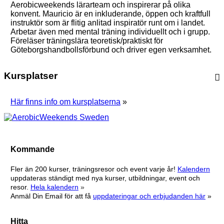
Aerobicweekends lärarteam och inspirerar på olika
konvent. Mauricio är en inkluderande, öppen och kraftfull
instruktör som är flitig anlitad inspiratör runt om i landet.
Arbetar även med mental träning individuellt och i grupp.
Föreläser träningslära teoretisk/praktiskt för
Göteborgshandbollsförbund och driver egen verksamhet.
Kursplatser
Här finns info om kursplatserna
»
Kommande
Fler än 200 kurser, träningsresor och event varje år!
Kalendern
uppdateras ständigt med nya kurser, utbildningar, event och
resor.
Hela kalendern
»
Anmäl Din Email för att få
uppdateringar och erbjudanden här
»
Hitta