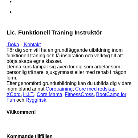
Lic. Funktionell Träning Instruktör
Boka
Kontakt
För dig som vill ha en grundläggande utbildning inom
funktionell träning och få inspiration och verktyg till att
börja skapa egna klasser.
Denna kurs lämpar sig även för dig som arbetar som
personlig tränare, sjukgymnast eller med rehab i någon
form.
Efter genomförd grundutbildning kan du utbilda dig vidare
inom bland annat
Coretraining
,
Core med redskap
,
XCord
,
H.I.T.
,
Core Mama
,
FitnessCross
,
BootCamp for
Fun
och
Ryggfrisk
.
Välkommen!
Kommande tillfällen