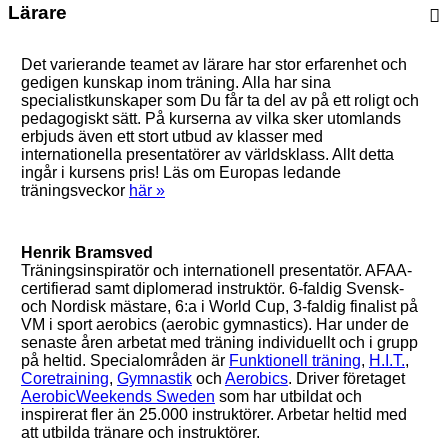
Lärare
Det varierande teamet av lärare har stor erfarenhet och
gedigen kunskap inom träning. Alla har sina
specialistkunskaper som Du får ta del av på ett roligt och
pedagogiskt sätt. På kurserna av vilka sker utomlands
erbjuds även ett stort utbud av klasser med
internationella presentatörer av världsklass. Allt detta
ingår i kursens pris! Läs om Europas ledande
träningsveckor
här »
Henrik Bramsved
Träningsinspiratör och internationell presentatör. AFAA-
certifierad samt diplomerad instruktör. 6-faldig Svensk-
och Nordisk mästare, 6:a i World Cup, 3-faldig finalist på
VM i sport aerobics (aerobic gymnastics). Har under de
senaste åren arbetat med träning individuellt och i grupp
på heltid. Specialområden är
Funktionell träning
,
H.I.T.
,
Coretraining
,
Gymnastik
och
Aerobics
. Driver företaget
AerobicWeekends Sweden
som har utbildat och
inspirerat fler än 25.000 instruktörer. Arbetar heltid med
att utbilda tränare och instruktörer.