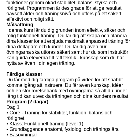
funktioner genom ökad stabilitet, balans, styrka och
rörlighet. Programmen är designade för att ge resultat
oavsett ålder och träningsnivå och utförs på ett säkert,
effektivt och roligt sätt.
Målsättning
I denna kurs lär du dig grunden inom effektiv, säker och
rolig funktionell träning. Du lär dig att skapa och planera
dina klasser för att erbjuda maximalt anpassad träning för
dina deltagare och kunder. Du lär dig även hur
övningarna ska utföras säkert samt hur du som instruktör
kan guida eleverna till rätt teknik - kunskap som du har
nytta av även i din egen träning.
Färdiga klasser
Du får med dig färdiga program på video för att snabbt
komma igång att instruera. Du får även kunskap, idéer
och en stor rörelsebank med övningarna så att du under
lång tid kan utveckla träningen och dina kunders resultat
Program (2 dagar)
Dag 1
• Core - Träning för stabilitet, funktion, balans och
rörlighet
• Klass: Funktionell träning (level 1)
• Grundläggande anatomi, fysiologi och träningslära
• Basövningar