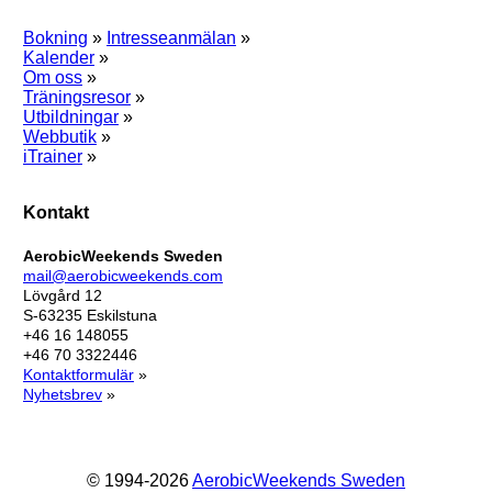
Bokning
»
Intresseanmälan
»
Kalender
»
Om oss
»
Träningsresor
»
Utbildningar
»
Webbutik
»
iTrainer
»
Kontakt
AerobicWeekends Sweden
mail@aerobicweekends.com
Lövgård 12
S-63235 Eskilstuna
+46 16 148055
+46 70 3322446
Kontaktformulär
»
Nyhetsbrev
»
© 1994-2026
AerobicWeekends Sweden