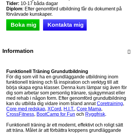
Tider:
10-17 båda dagar
Diplom
: Efter genomförd utbildning får du dokument på
förvärvade kunskaper.
Boka mig
Kontakta mig
Information
Funktionell Träning Grundutbildning
För dig som vill ha en grundläggande utbildning inom
funktionell träning och få inspiration och verktyg till att
börja skapa egna klasser. Denna kurs lämpar sig även för
dig som arbetar som personlig tränare, sjukgymnast eller
med rehab i någon form. Efter genomförd grundutbildning
kan du utbilda dig vidare inom bland annat
Coretraining
,
Core med redskap
,
XCord
,
H.I.T.
,
Core Mama
,
CrossFitness
,
BootCamp for Fun
och
Ryggfrisk
.
Funktionell träning är ett modernt, effektivt och roligt sätt
att träna. Målet är att förbättra kroppens grundläggande