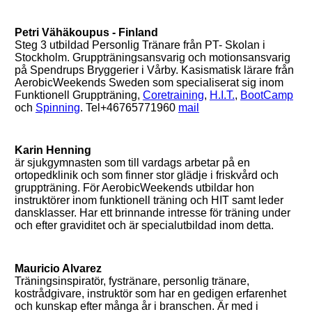
Petri Vähäkoupus - Finland
Steg 3 utbildad Personlig Tränare från PT- Skolan i
Stockholm. Gruppträningsansvarig och motionsansvarig
på Spendrups Bryggerier i Vårby. Kasismatisk lärare från
AerobicWeekends Sweden som specialiserat sig inom
Funktionell Gruppträning,
Coretraining
,
H.I.T.
,
BootCamp
och
Spinning
. Tel+46765771960
mail
Karin Henning
är sjukgymnasten som till vardags arbetar på en
ortopedklinik och som finner stor glädje i friskvård och
gruppträning. För AerobicWeekends utbildar hon
instruktörer inom funktionell träning och HIT samt leder
dansklasser. Har ett brinnande intresse för träning under
och efter graviditet och är specialutbildad inom detta.
Mauricio Alvarez
Träningsinspiratör, fystränare, personlig tränare,
kostrådgivare, instruktör som har en gedigen erfarenhet
och kunskap efter många år i branschen. Är med i