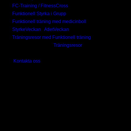
FC-Training / FitnessCross
Funktionell Styrka i Grupp
Funktionell träning med medicinboll
StyrkeVeckan
/
AtletVeckan
Träningsresor med Funktionell träning
Utbilda Dig på våra
Träningsresor
»
Kontakta oss
för bokning, andra kursdatum och
kursplatser eller om Ni önskar att vi kommer till Er
för att hålla denna kurs.
BootCamp på träningsresa
BootCamp for fun i solen
Vi erbjuder ett unikt tillfälle till inspiration, utbildning
och värme! För Dig som är eller vill bli instruktör i