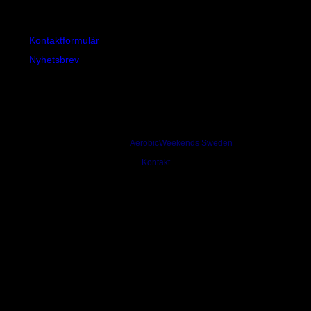
+46 16 148055
+46 70 3322446
Kontaktformulär
»
Nyhetsbrev
»
© 1994-2026
AerobicWeekends Sweden
Utbildning och Inspiration för dig som älskar att träna
Kontakt
Tel: +46 16 148055