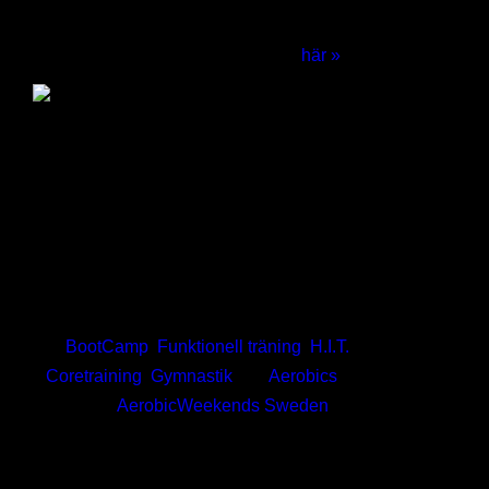
världsklass. Allt detta ingår i kursens pris! Läs om
Europas ledande träningsveckor
här »
Henrik Bramsved
Träningsinspiratör och internationell presentatör.
AFAA-certifierad samt diplomerad instruktör. 6-
faldig Svensk- och Nordisk mästare, 6:a i World
Cup, 3-faldig finalist på VM i Sport Aerobics. Har
under de senaste åren arbetat med träning
individuellt och i grupp på heltid. Specialområden
är
BootCamp
,
Funktionell träning
,
H.I.T.
,
Coretraining
,
Gymnastik
och
Aerobics
. Driver
företaget
AerobicWeekends Sweden
som har
utbildat och inspirerat fler än 40.000 instruktörer.
Arbetar heltid med att utbilda tränare och