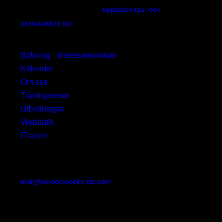
Anmäl Din Email för att få
uppdateringar och
erbjudanden här
»
Hitta
Bokning
»
Intresseanmälan
»
Kalender
»
Om oss
»
Träningsresor
»
Utbildningar
»
Webbutik
»
iTrainer
»
Kontakt
AerobicWeekends Sweden
mail@aerobicweekends.com
Lövgård 12
S-63235 Eskilstuna