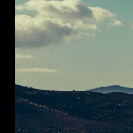
Instructor
Lic. Gympa Instruktör
Lic. Pilates Instructor
Lic. Funktionell Träning
Instruktör
Lic. StudioCycling Instructor
Lic. Afrodance Instructor
Lic. DrumZ Instructor
winn
Lic. Yoga Instructor
S.U.P. Yoga
Yoga Boll