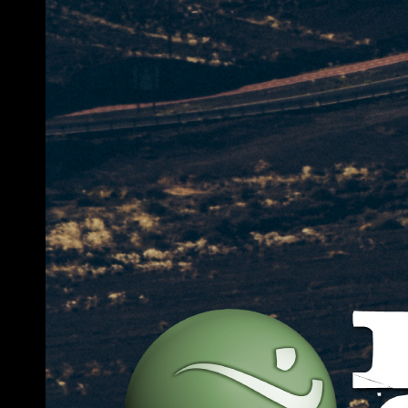
Handstand Foundations
InnerStrength
FloorWork
MoveLab
AktivSeniorBoost
Breathwork
Lic. Coretraining Instructor
CoreMama
Lic. H.I.T. Instructor