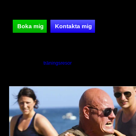
färdiga klasser mm.
Resa och boende och mat tillkommer.
Boka mig
Kontakta mig
Film från våra
träningsresor
med BootCamp for
Fun: