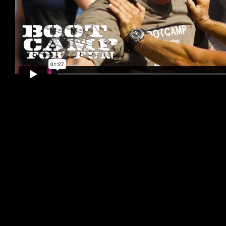
Information
BootCamp for fun grundutbildning
BootCamp for fun är säker, rolig och effektiv träning
i grupp som innehåller funktionell styrka, balans,
rörlighet och kondition. Glädjefyllda övningar parvis
och i team ökar såväl motivation som prestation.
Träningsformen passar alla oavsett och vi kan vara
både inomhus och utomhus! Redskapen vi