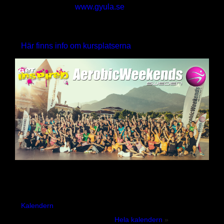
hans hemsida,
www.gyula.se
Kursplatser
Här finns info om kursplatserna
»
Kommande
Fler än 200 kurser, träningsresor och event varje år!
Kalendern
uppdateras ständigt med nya kurser,
utbildningar, event och resor.
Hela kalendern
»