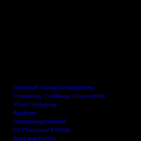
anläggning. Du får möjlighet att beställa nya
program i början av varje säsong.
Förkunskaper:
Du bör vara i fysiskt god form och
ha tränat regelbundet i minst 6 månader.
Diplom
: Efter genomförd kurs får Du ett Kursintyg
Varje deltagare får allt detta
:
- Kursmaterial
- Färdiga klassupplägg
- Övningsbank
Andra kurser inom Funktionell träning:
Funktionell Träning Grundutbildning
Coretraining
/
CoreMama
/
Core med boll
XCord Coretraining
RyggFrisk
Gruppträningsinstruktör
H.I.T Functional & Athletic
BootCamp For Fun