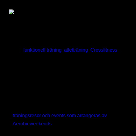
instruktörer.
Gyula Bercsenyi Hungary
Mer än 20-års erfarenhet som personlig tränare,
massör, coach och multiathlet. Personlig tränare
med
funktionell träning
,
atletträning
,
Crossfitness
,
tyngdlyftning och fitness som specialitet. Gyula
coachar inte bara andra utan är även aktiv tävlande
själv inom bl.a. Crossfit, Tyngdlyftning, Mens
Physique, Kettlebells och Triathlon. Som bästa
merit har han en 4e plats på EM nivå i Crossfit
masters 45+ 2015. Gyula är även en uppskattad
tränare, kursledare och föredragshållare på
träningsresor och events som arrangeras av
Aerobicweekends
och går till bl.a. Playitas och
Turkiet. Mer info om Coach Gyula kan du läsa på