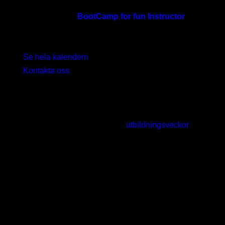
La Palma Princess Vital & Fitness
13-20/3 2027
BootCamp for fun Instructor
, La
Palma Princess Vital & Fitness
Se hela kalendern
Kontakta oss
för fler datum eller om ni önskar att vi
genomför event i samarbete.
Tider vid IRL
: 10.00-17.00 båda dagar (lö-sön),
kurs genomförs även på våra
utbildningsveckor
.
Vid distansutbildning Online planerar du själv dina
kurstider men kursen ska slutföras inom 3 månader.
Allt material, klasser, övningsbank, föreläsningar
och workshops är inspelat material och kan
repeteras så många gånger du önskar.
Pris:
4995kr inkl moms, kursmaterial, övningsbank,