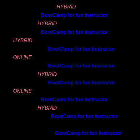
Eskilstuna + online
HYBRID
Bli en bättre ledare!
29/7 2026
BootCamp for fun Instructor
,
Eskilstuna
HYBRID
Ung ledare
16/8 2026
BootCamp for fun Instructor
,
Forma Kroppen
HYBRID
22-23/8 2026
BootCamp for fun Instructor
,
Ung Ledare
ONLINE
19-20/9 2026
BootCamp for fun Instructor
,
FC - FitnessCross
Eskilstuna
HYBRID
19-20/9 2026
BootCamp for fun Instructor
,
Zumba
ONLINE
7/11 2026
BootCamp for fun Instructor
,
Styrka i Grupp
Eskilstuna
HYBRID
21-28/11 2026
BootCamp for fun Instructor
, La
DefenZo
Palma Princess Vital & Fitness
Kursplatser
28/11-5/12 2026
BootCamp for fun Instructor
,