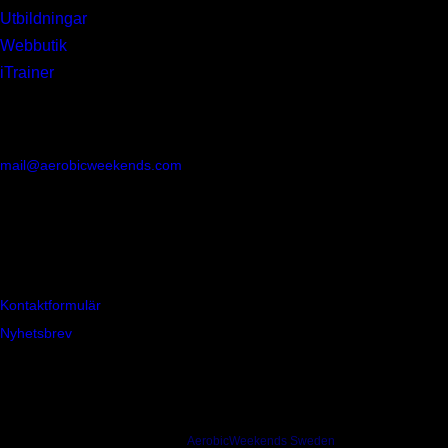
Utbildningar
»
Webbutik
»
iTrainer
»
Kontakt
AerobicWeekends Sweden
mail@aerobicweekends.com
Lövgård 12
S-63235 Eskilstuna
+46 16 148055
+46 70 3322446
Kontaktformulär
»
Nyhetsbrev
»
© 1994-2026
AerobicWeekends Sweden