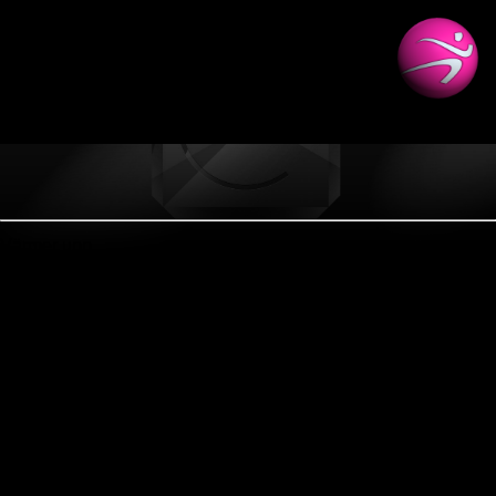
S.U.P. Yoga
Värmer upp...
AerobicWeekends Sweden
Träningsresor
Utbildningar
TräningsConvent
Kalendern
Kontakt
Bokning
iTrainer
Webshop
Lic. Gruppträningsinstruktör