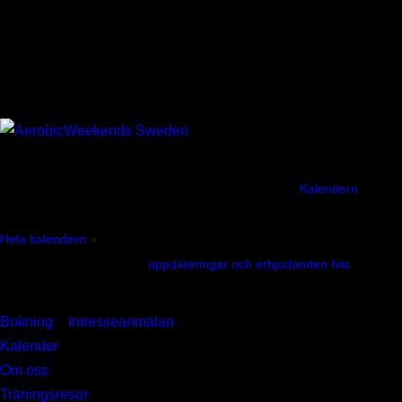
Pris: 3900 kr inkl. moms
Lärare:
Malin Berg
Sofie Simonsson
Kommande
Fler än 200 kurser, träningsresor och event varje år!
Kalendern
uppdateras ständigt med nya kurser, utbildningar, event och resor.
Hela kalendern
»
Anmäl Din Email för att få
uppdateringar och erbjudanden här
»
Hitta
Bokning
»
Intresseanmälan
»
Kalender
»
Om oss
»
Träningsresor
»