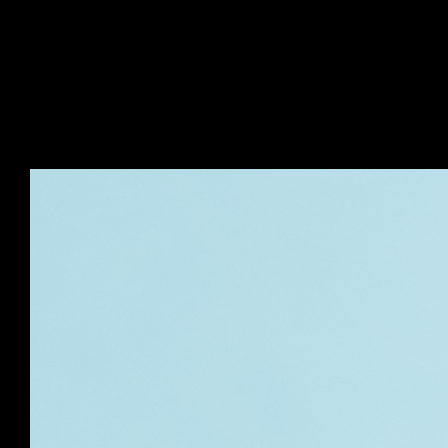
• FallTeknik Aktiv Senior – träning i fallteknik med
fokus på trygghet och skadeförebyggande strategi
• Pilates Miniband – pilatesinspirerad träning med
miniband för stabilitet och aktivering
Presentatörer