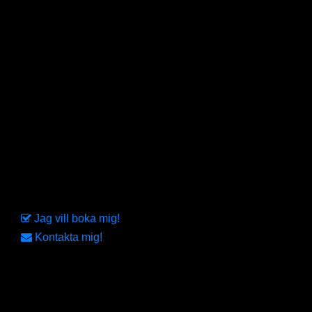
och motionärer. Till vardags driver Peter
träningsanläggningen Sporthuset i Surahammar där
han använder sin spetskompetens och brinnande
intresse för att stötta och optimera människors fysiska
funktion samt skapa skadefria, funktionella och starka
individer. Ni träffar Peter på bland annat Bootcamp,
cirkelfys och andra funktionella pass.
Bokning
Välkommen med Din bokning NU!
Jag vill boka mig!
Kontakta mig!
Info
Datum:
Lördag 30/5 & Söndag 31/5 2026