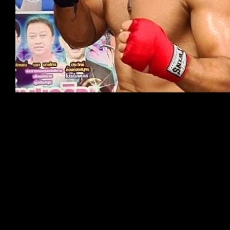
Pusp Kunwar
- Sweden & Nepal
Licensierad Gruppträningsinstruktör inom funktionell
träning, HIT, Crossfitness, bootcamp
Till vardags arbetar hon som utbildare inom
självförsvar inom kriminalvården.
@pusp80
Peter ”Lillen” Larsson - Sweden
Utbildad STAC elittränare, PT och fystränare med
många års erfarenhet inom träning för atleter, idrottslag