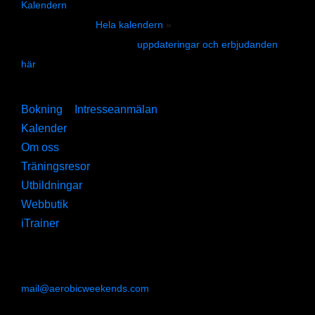
Kalendern
uppdateras ständigt med nya kurser, utbildningar,
event och resor.
Hela kalendern
»
Anmäl Din Email för att få
uppdateringar och erbjudanden
här
»
Hitta
Bokning
»
Intresseanmälan
»
Kalender
»
Om oss
»
Träningsresor
»
Utbildningar
»
Webbutik
»
iTrainer
»
Kontakt
AerobicWeekends Sweden
mail@aerobicweekends.com
Lövgård 12