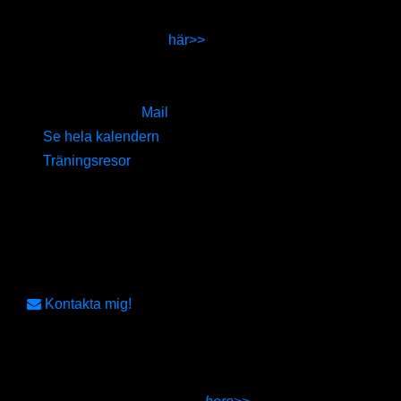
Boka
Lördag+Söndag
1695kr inkl kursmaterial och moms
Fler TräningsConvent
här>>
För mer information vänligen kontakta
AerobicWeekends Sweden.
Tel 070-3322446,
Mail
Se hela kalendern
Träningsresor
Erbjudande!
4-för-3!
Boka 4 personer vid samma tillfälle, betala
endast deltagaravgift för 3.
50%
rabatt för deltagare i Projekt UngLedare!
Kontakta mig!
Program