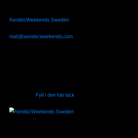
För mer information
vänligen kontakta
AerobicWeekends Sweden
.
Tel/SMS 070-3322446
mail@aerobicweekends.com
Varmt välkomna!
Utvärdering
Vi tar tacksamt emot din utvärdering efter du deltagit i
detta event.
Fyll i den här tack
»
Kommande
Fler än 200 kurser, träningsresor och event varje år!