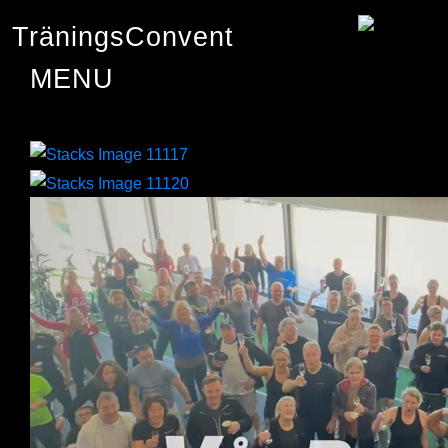
TräningsConvent
AerobicWeekends Sweden
Träningsresor
Utbildningar
Kalendern
Kontakt
TräningsConvent Eskilstuna
21 nov
Boka
Fitness & Fun DayCamp
Boka