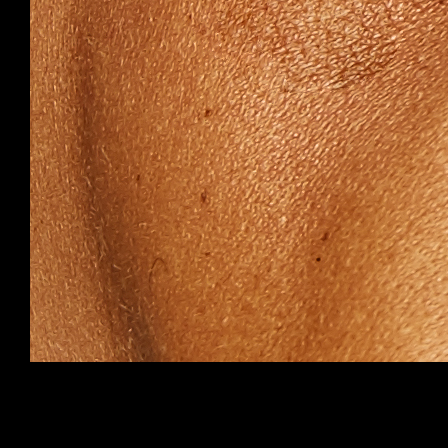
Henrik Bramsved - Sweden
Henrik Bramsved är internationell presentatör,
utbildare och hälsoinspiratör samt grundare av