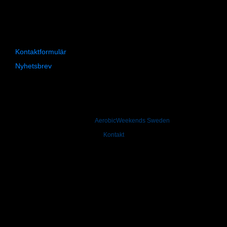
S-63235 Eskilstuna
+46 16 148055
+46 70 3322446
Kontaktformulär
»
Nyhetsbrev
»
© 1994-2026
AerobicWeekends Sweden
Utbildning och Inspiration för dig som älskar att träna
Kontakt
Tel: +46 16 148055