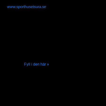
Plats
Sporthuset Surahammar
www.sporthusetsura.se
Enbärsvägen 10, Surahammar
Gratis parkering finns utanför!
Priser:
Lördag
1495kr inkl kursmaterial, lunch och moms
Söndag
495kr inkl kursmaterial och moms
Lördag+Söndag
1695kr inkl kursmaterial och moms
Anmälan
Fyll i den här »
Erbjudande!
4-för-3!
Boka 4 personer vid samma tillfälle, betala
endast deltagaravgift för 3.
50%
rabatt för deltagare i Projekt UngLedare!