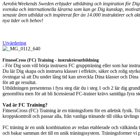
AerobicWeekends Sweden erbjuder utbildning och inspiration för Dig 
svenska och internationella lärarna som kan ge Dig kunskap, motivat
senaste åren utbildat och inspirerat fler än 14.000 instruktörer och
nya tider och behov!
Utvärdering
FitnessCross (FC) Training - instruktörsutbildning
- För Dig som vill börja instruera FC gruppträning eller som har instrue
Du lär Dig skapa och instruera klasser i effektiv, säker och rolig sty
övningar så att Du under lång tid kan utveckla Dina klasser och Dina 
för att ge resultat.
Utbildningen presenteras i fyra steg där du i steg 1 och 2 lär dig gru
genomföra men för att bli licensierad FC-trainer krävs samtliga fyra st
Vad är FC Training?
FitnessCross (FC) Training är en träningsform för en atletisk fysik. Tr
kroppskontroll och passar alla, från vanliga tränande till olika tävlings 
FC träning är en unik kombination av redan etablerade och välkända trä
och bakar samman det till en unik träningssystem. Träningsformer vi ploc