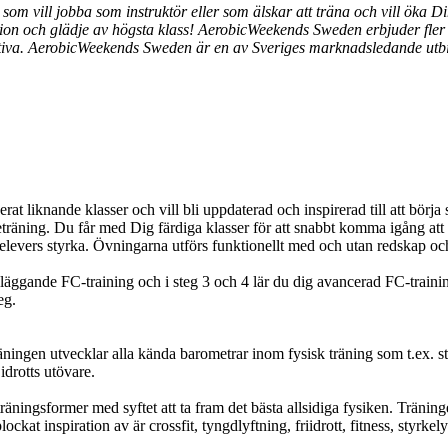
som vill jobba som instruktör eller som älskar att träna och vill öka
ion och glädje av högsta klass! AerobicWeekends Sweden erbjuder fler 
 aktiva. AerobicWeekends Sweden är en av Sveriges marknadsledande utb
rat liknande klasser och vill bli uppdaterad och inspirerad till att börja
rketräning. Du får med Dig färdiga klasser för att snabbt komma igång at
elevers styrka. Övningarna utförs funktionellt med och utan redskap och
ndläggande FC-training och i steg 3 och 4 lär du dig avancerad FC-train
eg.
äningen utvecklar alla kända barometrar inom fysisk träning som t.ex. sty
idrotts utövare.
ningsformer med syftet att ta fram det bästa allsidiga fysiken. Träninge
kat inspiration av är crossfit, tyngdlyftning, friidrott, fitness, styrke