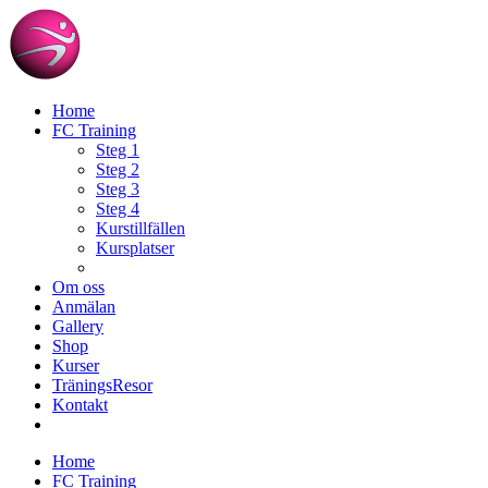
Home
FC Training
Steg 1
Steg 2
Steg 3
Steg 4
Kurstillfällen
Kursplatser
Om oss
Anmälan
Gallery
Shop
Kurser
TräningsResor
Kontakt
Home
FC Training