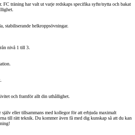
FC träning har valt ut varje redskaps specifika syfte/nytta och bakat
llighet.
la, stabiliserande helkroppsövningar.
ån nivå 1 till 3.
ation.
.
itet och framför allt din uthållighet.
r själv eller tillsammans med kollegor för att erbjuda maximalt
rna till rätt teknik. Du kommer även få med dig kunskap så att du kan
äning!