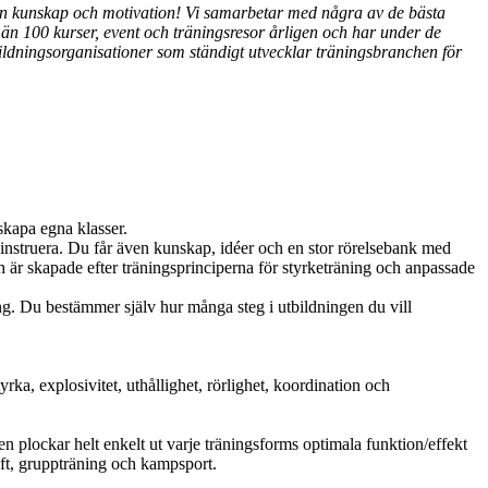
 Din kunskap och motivation! Vi samarbetar med några av de bästa
än 100 kurser, event och träningsresor årligen och har under de
ildningsorganisationer som ständigt utvecklar träningsbranchen för
 skapa egna klasser.
t instruera. Du får även kunskap, idéer och en stor rörelsebank med
 är skapade efter träningsprinciperna för styrketräning och anpassade
ing. Du bestämmer själv hur många steg i utbildningen du vill
rka, explosivitet, uthållighet, rörlighet, koordination och
n plockar helt enkelt ut varje träningsforms optimala funktion/effekt
lyft, gruppträning och kampsport.