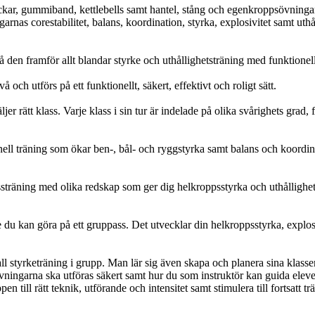
kar, gummiband, kettlebells samt hantel, stång och egenkroppsövningar. 
arnas corestabilitet, balans, koordination, styrka, explosivitet samt uthå
å den framför allt blandar styrke och uthållighetsträning med funktionel
 och utförs på ett funktionellt, säkert, effektivt och roligt sätt.
er rätt klass. Varje klass i sin tur är indelade på olika svårighets grad, fr
ell träning som ökar ben-, bål- och ryggstyrka samt balans och koordin
ossträning med olika redskap som ger dig helkroppsstyrka och uthållighet
du kan göra på ett gruppass. Det utvecklar din helkroppsstyrka, explosiv
ll styrketräning i grupp. Man lär sig även skapa och planera sina klasse
vningarna ska utföras säkert samt hur du som instruktör kan guida eleve
n till rätt teknik, utförande och intensitet samt stimulera till fortsatt tr