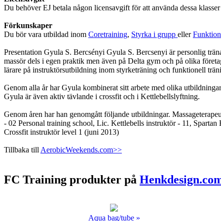
Du behöver EJ betala någon licensavgift för att använda dessa klasse
Förkunskaper
Du bör vara utbildad inom
Coretraining
,
Styrka i grupp
eller
Funktione
Presentation Gyula S. Bercsényi Gyula S. Bercsenyi är personlig trän
massör dels i egen praktik men även på Delta gym och på olika företag.
lärare på instruktörsutbildning inom styrketräning och funktionell t
Genom alla år har Gyula kombinerat sitt arbete med olika utbildningar in
Gyula är även aktiv tävlande i crossfit och i Kettlebellslyftning.
Genom åren har han genomgått följande utbildningar. Massageterapeut -
- 02 Personal training school, Lic. Kettlebells instruktör - 11, Sparta
Crossfit instruktör level 1 (juni 2013)
Tillbaka till
AerobicWeekends.com>>
FC Training produkter på
Henkdesign.co
Aqua bag/tube »