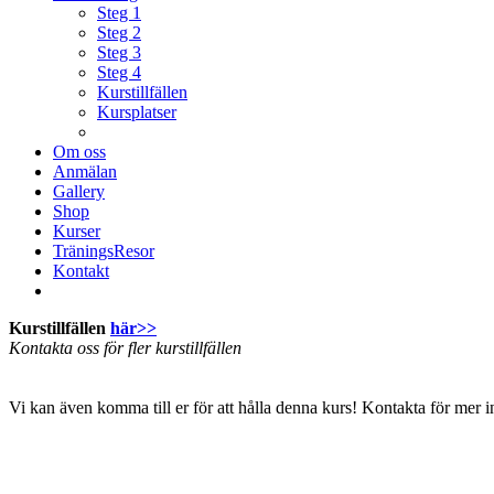
Steg 1
Steg 2
Steg 3
Steg 4
Kurstillfällen
Kursplatser
Om oss
Anmälan
Gallery
Shop
Kurser
TräningsResor
Kontakt
Kurstillfällen
här>>
Kontakta oss för fler kurstillfällen
Vi kan även komma till er för att hålla denna kurs! Kontakta för mer 