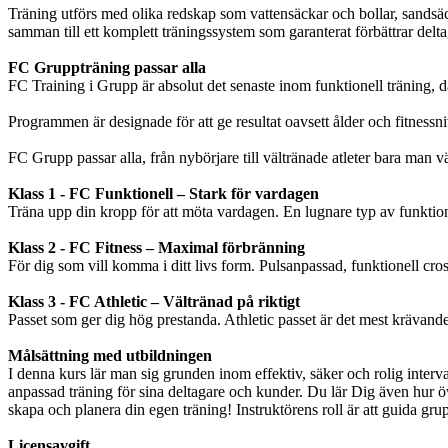
Träning utförs med olika redskap som vattensäckar och bollar, sandsäc
samman till ett komplett träningssystem som garanterat förbättrar deltag
FC Gruppträning passar alla
FC Training i Grupp är absolut det senaste inom funktionell träning, d
Programmen är designade för att ge resultat oavsett ålder och fitnessnivå
FC Grupp passar alla, från nybörjare till vältränade atleter bara man välj
Klass 1 - FC Funktionell – Stark för vardagen
Träna upp din kropp för att möta vardagen. En lugnare typ av funktion
Klass 2 - FC Fitness – Maximal förbränning
För dig som vill komma i ditt livs form. Pulsanpassad, funktionell cr
Klass 3 - FC Athletic – Vältränad på riktigt
Passet som ger dig hög prestanda. Athletic passet är det mest krävande 
Målsättning med utbildningen
I denna kurs lär man sig grunden inom effektiv, säker och rolig interva
anpassad träning för sina deltagare och kunder. Du lär Dig även hur ö
skapa och planera din egen träning! Instruktörens roll är att guida gruppe
Licensavgift