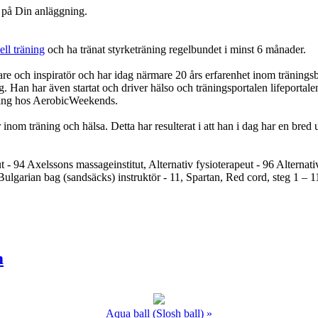
r på Din anläggning.
ll träning
och ha tränat styrketräning regelbundet i minst 6 månader.
are och inspiratör och har idag närmare 20 års erfarenhet inom tränings
 Han har även startat och driver hälso och träningsportalen lifeportale
räning hos AerobicWeekends.
om träning och hälsa. Detta har resulterat i att han i dag har en bred utb
 94 Axelssons massageinstitut, Alternativ fysioterapeut - 96 Alternati
n Bulgarian bag (sandsäcks) instruktör - 11, Spartan, Red cord, steg 1 – 
m
Aqua ball (Slosh ball) »