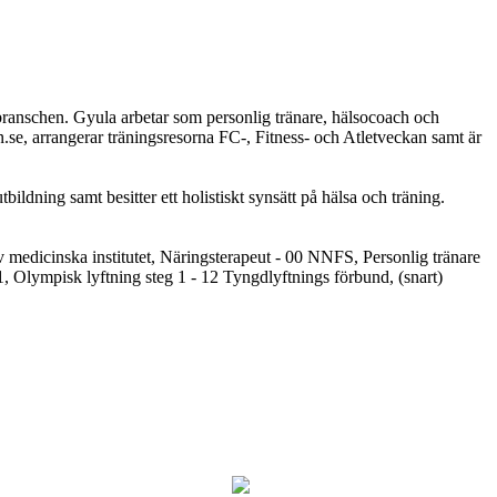
branschen. Gyula arbetar som personlig tränare, hälsocoach och
n.se, arrangerar träningsresorna FC-, Fitness- och Atletveckan samt är
ildning samt besitter ett holistiskt synsätt på hälsa och träning.
v medicinska institutet, Näringsterapeut - 00 NNFS, Personlig tränare
11, Olympisk lyftning steg 1 - 12 Tyngdlyftnings förbund, (snart)