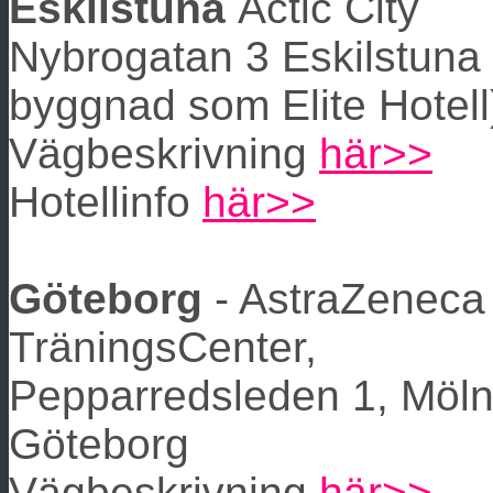
Eskilstuna
Actic City
Nybrogatan 3 Eskilstun
byggnad som Elite Hotell
Vägbeskrivning
här>>
Hotellinfo
här>>
Göteborg
- AstraZeneca
TräningsCenter,
Pepparredsleden 1, Möln
Göteborg
Vägbeskrivning
här>>