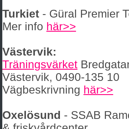
Turkiet
- Güral Premier T
Mer info
här>>
Västervik:
Träningsvärket
Bredgata
Västervik, 0490-135 10
Vägbeskrivning
här>>
Oxelösund
- SSAB Ramd
& friskvårdcenter