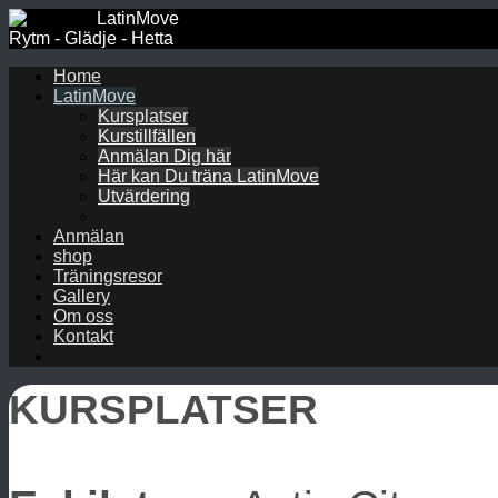
LatinMove
Rytm - Glädje - Hetta
Home
LatinMove
Kursplatser
Kurstillfällen
Anmälan Dig här
Här kan Du träna LatinMove
Utvärdering
Anmälan
shop
Träningsresor
Gallery
Om oss
Kontakt
KURSPLATSER