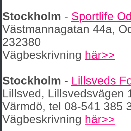
Stockholm
-
Sportlife O
Västmannagatan 44a, Od
232380
Vägbeskrivning
här>>
Stockholm
-
Lillsveds F
Lillsved, Lillsvedsvägen
Värmdö, tel 08-541 385 
Vägbeskrivning
här>>