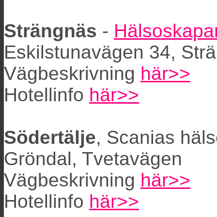
Strängnäs
-
Hälsoskapa
Eskilstunavägen 34, Str
Vägbeskrivning
här>>
Hotellinfo
här>>
Södertälje
, Scanias häl
Gröndal, Tvetavägen
Vägbeskrivning
här>>
Hotellinfo
här>>