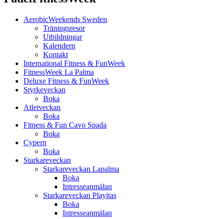
AerobicWeekends Sweden
Träningsresor
Utbildningar
Kalendern
Kontakt
International Fitness & FunWeek
FitnessWeek La Palma
Deluxe Fitness & FunWeek
Styrkeveckan
Boka
Atletveckan
Boka
Fitness & Fun Cavo Spada
Boka
Cypern
Boka
Starkareveckan
Starkareveckan Lapalma
Boka
Intresseanmälan
Starkareveckan Playitas
Boka
Intresseanmälan