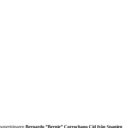
s supertränaren
Bernardo ”Bernie” Corrochano Cid från Spanien