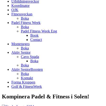
Utbildningsveckor
Koordinator
OJK
Fitnessveckan
Boka
Padel Fitness Week
Boka
Padel Fitness Week Eng
Book
Contact
Montenegro
Boka
Aktiv Senior
Cavo Spada
Boka
Boka
Aktiv SeniorBoosten
Boka
Kontakt
Forma Kroppen
Golf & FitnessWeek
Kompinera Padel & Fitness i Solen!