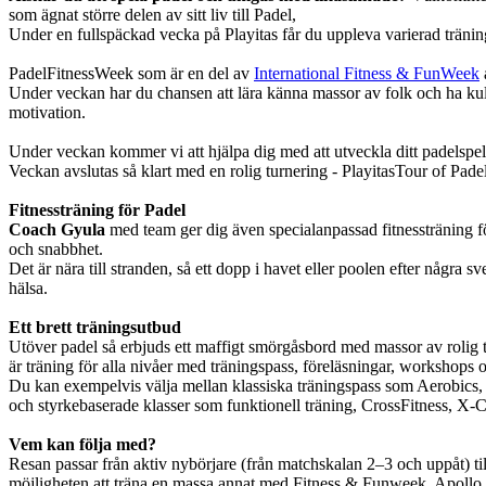
som ägnat större delen av sitt liv till Padel,
Under en fullspäckad vecka på Playitas får du uppleva varierad träning
PadelFitnessWeek som är en del av
International Fitness & FunWeek
Under veckan har du chansen att lära känna massor av folk och ha kul 
motivation.
Under veckan kommer vi att hjälpa dig med att utveckla ditt padelspel
Veckan avslutas så klart med en rolig turnering - PlayitasTour of Pade
Fitnessträning för Padel
Coach Gyula
med team ger dig även specialanpassad fitnessträning för 
och snabbhet.
Det är nära till stranden, så ett dopp i havet eller poolen efter några
hälsa.
Ett brett träningsutbud
Utöver padel så erbjuds ett maffigt smörgåsbord med massor av rolig tr
är träning för alla nivåer med träningspass, föreläsningar, workshops 
Du kan exempelvis välja mellan klassiska träningspass som Aerobics, 
och styrkebaserade klasser som funktionell träning, CrossFitness, X
Vem kan följa med?
Resan passar från aktiv nybörjare (från matchskalan 2–3 och uppåt) till 
möjligheten att träna en massa annat med Fitness & Funweek. Apollo e