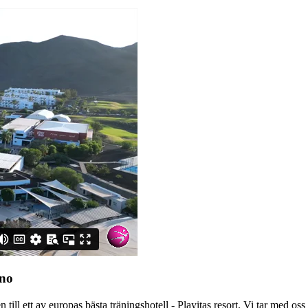
ano
ill ett av europas bästa träningshotell - Playitas resort. Vi tar med os