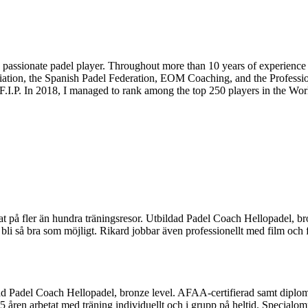
a passionate padel player. Throughout more than 10 years of experienc
ation, the Spanish Padel Federation, EOM Coaching, and the Profession
I.P. In 2018, I managed to rank among the top 250 players in the Worl
bbat på fler än hundra träningsresor. Utbildad Padel Coach Hellopadel, b
bli så bra som möjligt. Rikard jobbar även professionellt med film och f
ildad Padel Coach Hellopadel, bronze level. AFAA-certifierad samt diplo
5 åren arbetat med träning individuellt och i grupp på heltid. Specialo