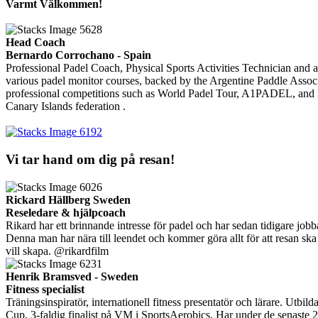
Varmt Välkommen!
Head Coach
Bernardo Corrochano - Spain
Professional Padel Coach, Physical Sports Activities Technician and 
various padel monitor courses, backed by the Argentine Paddle Associ
professional competitions such as World Padel Tour, A1PADEL, and F.
Canary Islands federation .
Vi tar hand om dig på resan!
Rickard Hällberg Sweden
Reseledare & hjälpcoach
Rikard har ett brinnande intresse för padel och har sedan tidigare jo
Denna man har nära till leendet och kommer göra allt för att resan ska 
vill skapa. @rikardfilm
Henrik Bramsved - Sweden
Fitness specialist
Träningsinspiratör, internationell fitness presentatör och lärare. Utb
Cup, 3-faldig finalist på VM i SportsAerobics. Har under de senaste 2