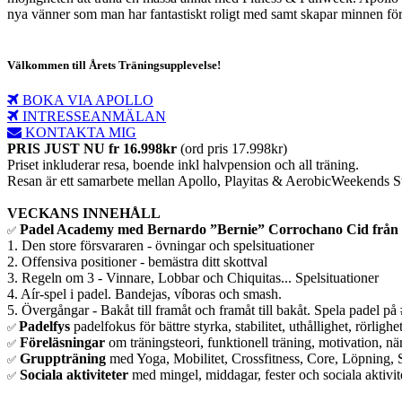
nya vänner som man har fantastiskt roligt med samt skapar minnen för 
Välkommen till Årets Träningsupplevelse!
BOKA VIA APOLLO
INTRESSEANMÄLAN
KONTAKTA MIG
PRIS JUST NU fr 16.998kr
(ord pris 17.998kr)
Priset inkluderar resa, boende inkl halvpension och all träning.
Resan är ett samarbete mellan Apollo, Playitas & AerobicWeekends 
VECKANS INNEHÅLL
Padel Academy med Bernardo ”Bernie” Corrochano Cid från
✅
1. Den store försvararen - övningar och spelsituationer
2. Offensiva positioner - bemästra ditt skottval
3. Regeln om 3 - Vinnare, Lobbar och Chiquitas... Spelsituationer
4. Aír-spel i padel. Bandejas, víboras och smash.
5. Övergångar - Bakåt till framåt och framåt till bakåt. Spela padel på 
Padelfys
padelfokus för bättre styrka, stabilitet, uthållighet, rörli
✅
Föreläsningar
om träningsteori, funktionell träning, motivation, nä
✅
Gruppträning
med Yoga, Mobilitet, Crossfitness, Core, Löpning, Si
✅
Sociala aktiviteter
med mingel, middagar, fester och sociala aktivi
✅