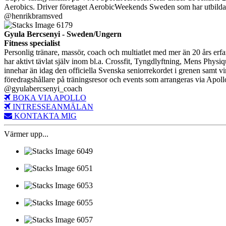
Aerobics. Driver företaget AerobicWeekends Sweden som har utbildat o
@henrikbramsved
Gyula Bercsenyi - Sweden/Ungern
Fitness specialist
Personlig tränare, massör, coach och multiatlet med mer än 20 års erfar
har aktivt tävlat själv inom bl.a. Crossfit, Tyngdlyftning, Mens Phys
innehar än idag den officiella Svenska seniorrekordet i grenen samt
föredragshållare på träningsresor och events som arrangeras via Apo
@gyulabercsenyi_coach
BOKA VIA APOLLO
INTRESSEANMÄLAN
KONTAKTA MIG
Värmer upp...