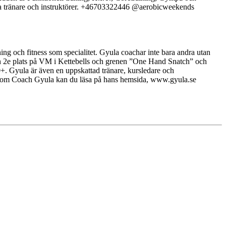
ilda tränare och instruktörer. +46703322446 @aerobicweekends
ning och fitness som specialitet. Gyula coachar inte bara andra utan
. en 2e plats på VM i Kettebells och grenen ”One Hand Snatch” och
. Gyula är även en uppskattad tränare, kursledare och
info om Coach Gyula kan du läsa på hans hemsida, www.gyula.se