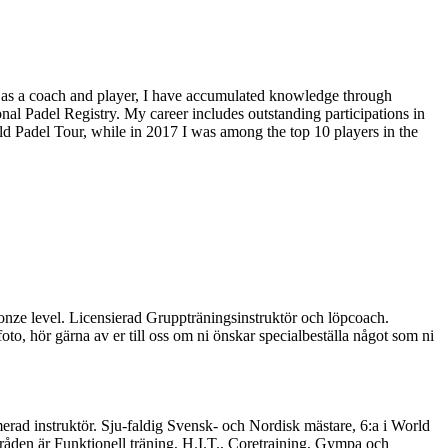
e as a coach and player, I have accumulated knowledge through
al Padel Registry. My career includes outstanding participations in
d Padel Tour, while in 2017 I was among the top 10 players in the
ronze level. Licensierad Gruppträningsinstruktör och löpcoach.
oto, hör gärna av er till oss om ni önskar specialbeställa något som ni
merad instruktör. Sju-faldig Svensk- och Nordisk mästare, 6:a i World
mråden är Funktionell träning, H.I.T., Coretraining, Gympa och