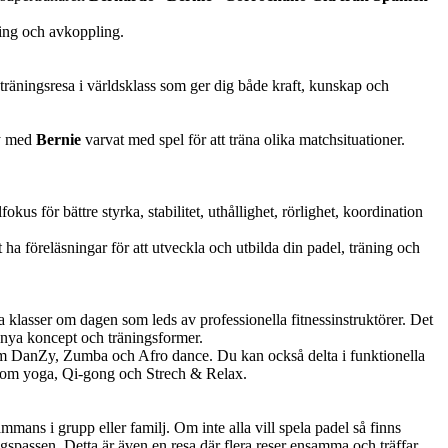
ning och avkoppling.
träningsresa i världsklass som ger dig både kraft, kunskap och
my med
Bernie
varvat med spel för att träna olika matchsituationer.
us för bättre styrka, stabilitet, uthållighet, rörlighet, koordination
 ha föreläsningar för att utveckla och utbilda din padel, träning och
a klasser om dagen som leds av professionella fitnessinstruktörer. Det
d nya koncept och träningsformer.
som DanZy, Zumba och Afro dance. Du kan också delta i funktionella
 som yoga, Qi-gong och Strech & Relax.
mmans i grupp eller familj. Om inte alla vill spela padel så finns
passen. Detta är även en resa där flera reser ensamma och träffar