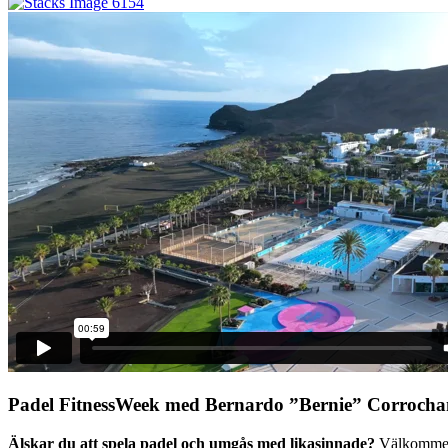
Padel FitnessWeek med Bernardo ”Bernie” Corroch
Älskar du att spela padel och umgås med likasinnade?
Välkommen t