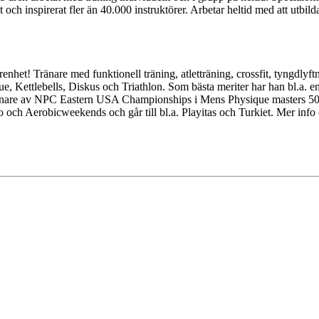
ch inspirerat fler än 40.000 instruktörer. Arbetar heltid med att utb
enhet! Tränare med funktionell träning, atletträning, crossfit, tyngdlyft
ique, Kettlebells, Diskus och Triathlon. Som bästa meriter har han bl.a
 vinare av NPC Eastern USA Championships i Mens Physique masters 50+
llo och Aerobicweekends och går till bl.a. Playitas och Turkiet. Mer 