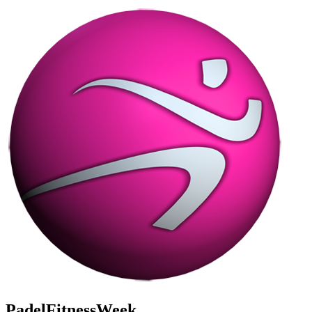
PadelFitnessWeek