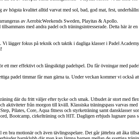
 av högsta kvalitet alltid varvat med sol, bad, god mat, fest, underhåll
arrangeras av AerobicWeekends Sweden, Playitas & Apollo.
tillsammans med andra padel och träningsintresserade. Detta här är en 
. Vi lägger fokus på teknik och taktik i dagliga klasser i Padel Acade
l!
ett mer effektivt och långsiktigt padelspel. Du får övningar med padelfok
 svettiga padel timmar får man gärna ta. Under veckan kommer vi också att
äning där du fritt väljer efter tycke och smak. Utbudet är stort med fler
och aktiviteter från morgon till kväll. Klassiska träningspass varvas me
Step, Pilates, Core, Aqua fitness och styrketräning samt dansklasser 
-Cord, Bootcamp, cirkelträning och HIT. Dagligen erbjuds lugnare pass
en bra motionär och även tävlingsspelare. Det går jättebra att åka tillsa
rbjuder barnklubb där man kan lämna barnen mellan de svettiga tränings