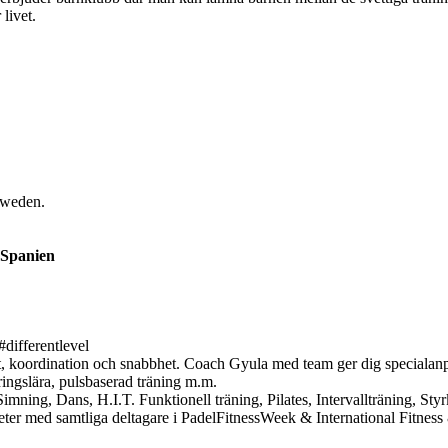
livet.
Sweden.
 Spanien
#differentlevel
ghet, koordination och snabbhet. Coach Gyula med team ger dig specialanpa
ringslära, pulsbaserad träning m.m.
mning, Dans, H.I.T. Funktionell träning, Pilates, Intervallträning, St
teter med samtliga deltagare i PadelFitnessWeek & International Fitne