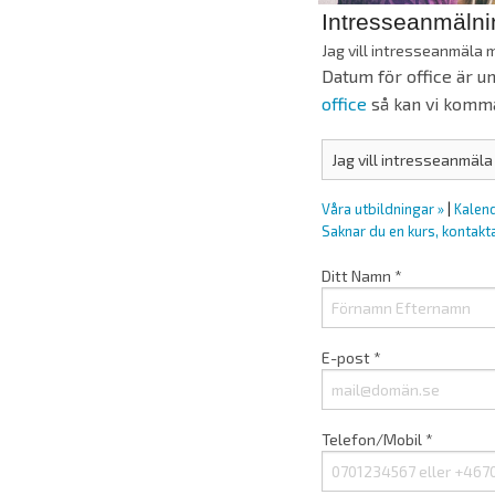
Intresseanmälnin
Jag vill intresseanmäla mi
Datum för office är u
office
så kan vi komma 
Våra utbildningar »
|
Kalen
Saknar du en kurs, kontakt
Ditt Namn *
E-post *
Telefon/Mobil *