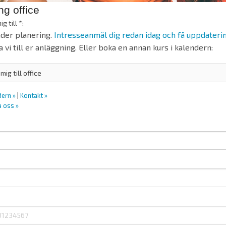
g office
g till *:
nder planering.
Intresseanmäl dig redan idag och få uppdateri
vi till er anläggning. Eller boka en annan kurs i kalendern:
dern »
|
Kontakt »
a oss »