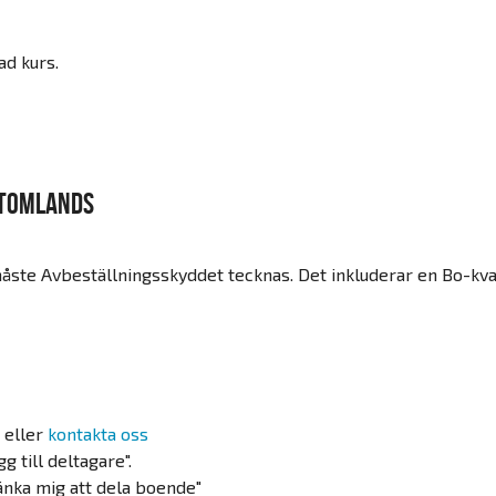
ad kurs.
utomlands
ste Avbeställningsskyddet tecknas. Det inkluderar en Bo-kv
 eller
kontakta oss
g till deltagare".
tänka mig att dela boende"