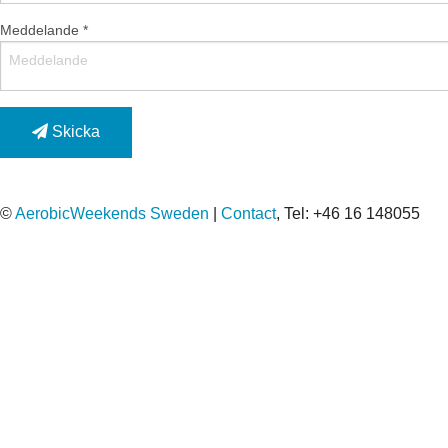
Meddelande *
Skicka
©
AerobicWeekends Sweden
|
Contact
, Tel: +46 16 148055